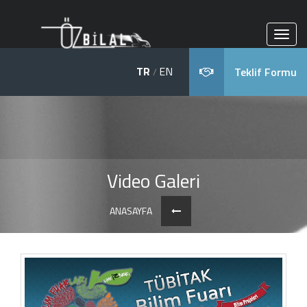
TR
EN
Teklif Formu
/
Video Galeri
ANASAYFA